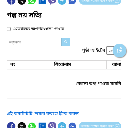
আপনার মতামত প্রদান করুন
গল্প নয় সত্যি
এডভান্সড অপশনগুলো দেখান
পৃষ্ঠা আইটেম
নং
শিরোনাম
ব্যানার 
কোনো তথ্য পাওয়া যায়নি।
এই কনটেন্টটি শেয়ার করতে ক্লিক করুন
আপনার মতামত প্রদান করুন