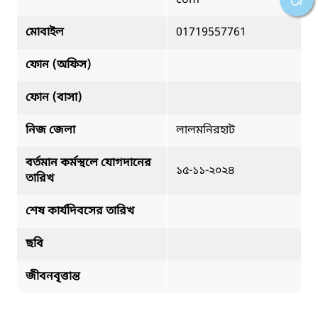
মোবাইল
01719557761
ফোন (অফিস)
ফোন (বাসা)
নিজ জেলা
লালমনিরহাট
বর্তমান কর্মস্থলে যোগদানের
১৫-১১-২০২৪
তারিখ
শেষ কার্যদিবসের তারিখ
ছবি
জীবনবৃত্তান্ত