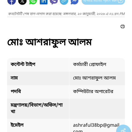
আপনার মতামত প্রদান করুন
কনটেন্টটি শেষ হাল-নাগাদ করা হয়েছে: মঙ্গলবার, ২০ জানুয়ারী, ২০২৬ এ ০১:৪৭ PM
মোঃ আশরাফুল আলম
কন্টেন্ট টাইপ
কর্মচারী প্রোফাইল
নাম
মোঃ আশরাফুল আলম
পদবি
কম্পিউটার অপারেটর
মন্ত্রণালয়/বিভাগ/অফিস/শা
খা
ইমেইল
ashraful38bp@gmail.
com